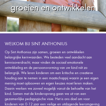
groeien en ontwikkelen
WELKOM BIJ SINT ANTHONIUS
Op Sint Anthonius zijn samen, groeien en ontwikkelen
belangrijke kernwaarden. We besteden veel aandacht aan
kennisoverdracht, maar vinden de sociaal emotionele
ontwikkeling en de persoonsvorming van uw kind nét zo
belangrijk. We leren kinderen om een kritische en creatieve
houding aan te nemen in een maatschappij waarin je een eigen
mening moet opbouwen en eigen keuzes moet leren maken.
Daarin werken we zoveel mogelijk vanuit de behoefte van het
kind. Samen met de kinderopvang gaan we uit van een
gezamenlijke pedagogische visie. Het is ons doel om voor
kinderen van 0-12 jaar een veilige en uitdagende leeromgeving