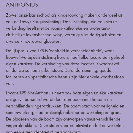
ANTHONIUS
Zowel onze basisschool als kinderopvang maken onderdeel uit
van de Lowys Porquinstichting. Deze stichting, die een sterke
verbinding heeft met de rooms-katholieke en protestants-
christelijke levensbeschouwing, verenigt ruim dertig scholen en
diverse kinderopvanglocaties.
De lijfspreuk van LPS is 'eenheid in verscheidenheid', want
hoewel we bij één stichting horen, heeft elke locatie een geheel
eigen karakter. De verbinding van deze locaties is waardevol
omdat we samen sterker staan. De ondersteuning, goede
faciliteiten en specialistische kennis zijn hier enkele voorbeelden
van.
Locatie LPS Sint Anthonius heeft ook haar eigen unieke karakter
dat gesymboliseerd wordt door een boom met handen en
verschillende vingerafdrukken. De boom staat voor veiligheid en
samenwerking, maar natuurlijk ook voor ontwikkeling en groei.
De bladeren van de boom zijn ontworpen vanuit verschillende
vingerafdrukken. Deze staan voor creativiteit en het ontwikkelen
van een eigen identiteit of persoonsvorm.